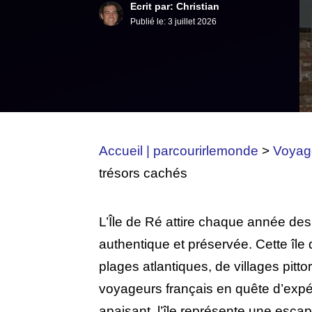
Ecrit par: Christian
Publié le:
3 juillet 2026
Accueil | parcourirlemonde
>
Voyag
trésors cachés
L’Île de Ré attire chaque année des 
authentique et préservée. Cette îl
plages atlantiques, de villages pitto
voyageurs français en quête d’expéri
apaisant, l’île représente une escap