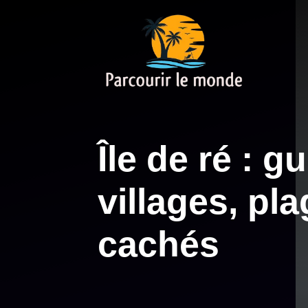
Aller
au
contenu
Île de ré : 
villages, pla
cachés